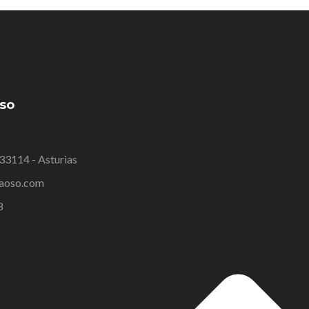
oso
 33114 - Asturias
aoso.com
8