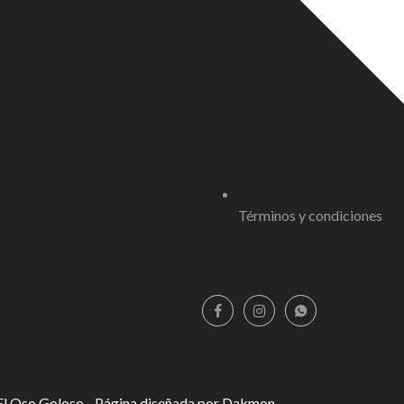
Términos y condiciones
l Oso Goloso -
Página diseñada por Dakmon