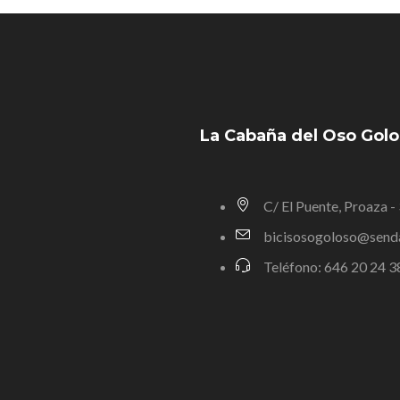
La Cabaña del Oso Gol
C/ El Puente, Proaza -
bicisosogoloso@send
Teléfono: 646 20 24 3